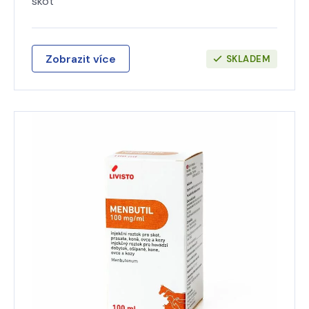
skot
Zobrazit více
SKLADEM