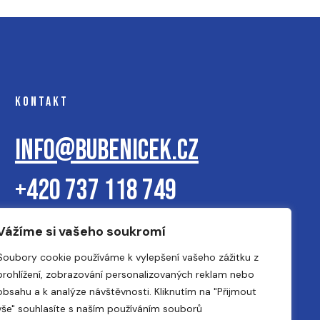
KONTAKT
info@bubenicek.cz
+420 737 118 749
Vážíme si vašeho soukromí
Tato stránka je chráněna s reCAPTCHA.
Ochrana dat
&
Podmínky používání
.
Soubory cookie používáme k vylepšení vašeho zážitku z
prohlížení, zobrazování personalizovaných reklam nebo
obsahu a k analýze návštěvnosti. Kliknutím na "Přijmout
vše" souhlasíte s naším používáním souborů