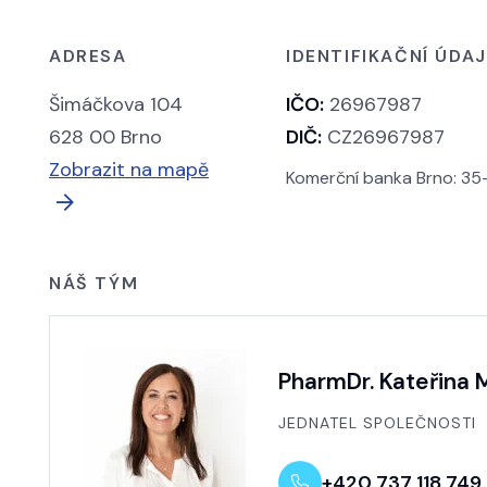
ADRESA
IDENTIFIKAČNÍ ÚDA
Šimáčkova 104
IČO:
26967987
628 00 Brno
DIČ:
CZ26967987
Zobrazit na mapě
Komerční banka Brno: 3
NÁŠ TÝM
PharmDr. Kateřina 
JEDNATEL SPOLEČNOSTI
+420 737 118 749