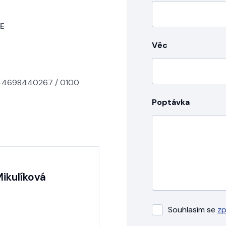
JE
Věc
5-4698440267 / 0100
Poptávka
Mikulíková
Souhlasím se
zp