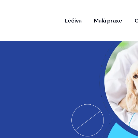
Léčiva
Malá praxe
O