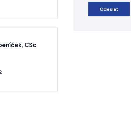
ubeníček, CSc
2