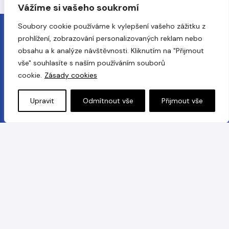
Vážíme si vašeho soukromí
Soubory cookie používáme k vylepšení vašeho zážitku z
prohlížení, zobrazování personalizovaných reklam nebo
obsahu a k analýze návštěvnosti. Kliknutím na "Přijmout
vše" souhlasíte s naším používáním souborů
cookie.
Zásady cookies
Upravit
Odmítnout vše
Přijmout vše
Na českém a slovenském trhu zastupujeme výhradně
přední světové výrobce
Livisto Animal Health
a
HIPRA
.